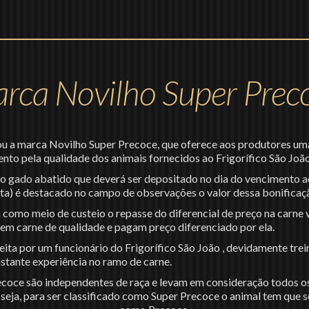
rca Novilho Super Prec
ou a marca Novilho Super Precoce, que oferece aos produtores um
mento pela qualidade dos animais fornecidos ao Frigorífico São João
 do gado abatido que deverá ser depositado no dia do vencimento 
ta) é destacado no campo de observações o valor dessa bonificaç
como meio de custeio o repasse do diferencial de preço na carne 
gem carne de qualidade e pagam preço diferenciado por ela.
eita por um funcionário do Frigorífico São João , devidamente tre
stante experiência no ramo de carne.
ecoce são independentes de raça e levam em consideração todos os
eja, para ser classificado como Super Precoce o animal tem que se