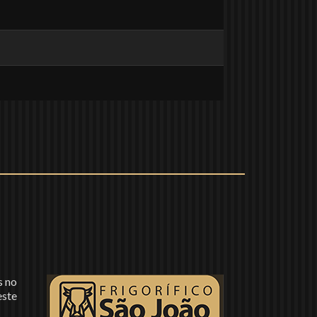
s no
este