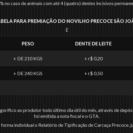
8% no caso de animais com até 4 (quatro) dentes incisivos permane
BELA PARA PREMIAÇÃO DO NOVILHO PRECOCE SÃO J
È
PESO
DENTE DE LEITE
+ DE 210 KGS
+ r$ 0,20
+ DE 240 KGS
+ r$ 0,50
rigorífico ao produtor todo último dia útil do mês, através de de
foi emitida a nota fiscal e o GTA.
de forma individual o Relatório de Tipificação de Carcaça Precoc