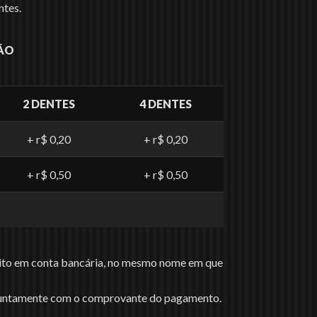
ntes.
OÃO
2 DENTES
4 DENTES
+ r$ 0,20
+ r$ 0,20
+ r$ 0,50
+ r$ 0,50
pósito em conta bancária, no mesmo nome em que
e, juntamente com o comprovante do pagamento.