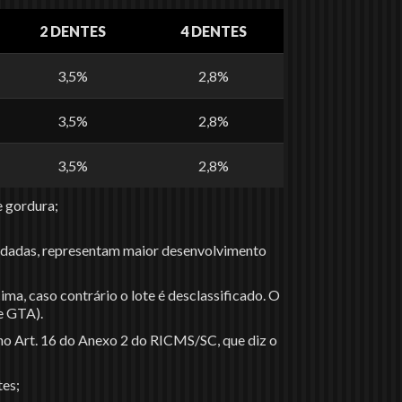
2 DENTES
4 DENTES
3,5%
2,8%
3,5%
2,8%
3,5%
2,8%
 gordura;
ndadas, representam maior desenvolvimento
a, caso contrário o lote é desclassificado. O
e GTA).
no Art. 16 do Anexo 2 do RICMS/SC, que diz o
tes;