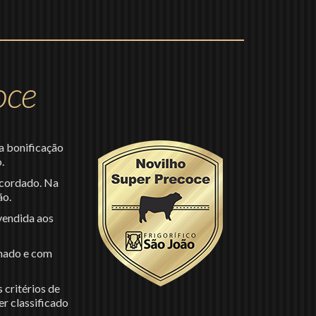
oce
a bonificação
.
acordado. Na
ão.
vendida aos
inado e com
 critérios de
r classificado