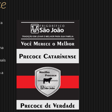
ce
ra
na
mais
 a