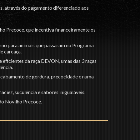
os, através do pagamento diferenciado aos
o Precoce, que incentiva financeiramente os
orno para animais que passaram no Programa
e carcaça.
e eficientes da raça DEVON, umas das 3 raças
lência.
o acabamento de gordura, precocidade e numa
ciez, suculência e sabores inigualáveis.
do Novilho Precoce.