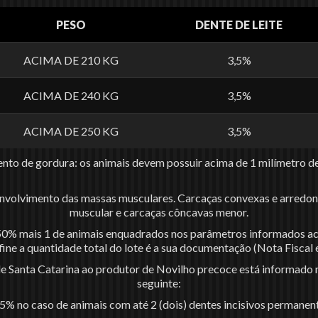
PESO
DENTE DE LEITE
ACIMA DE 210 KG
3,5%
ACIMA DE 240 KG
3,5%
ACIMA DE 250 KG
3,5%
to de gordura: os animais devem possuir acima de 1 milímetro de
nvolvimento das massas musculares. Carcaças convexas e arredo
muscular e carcaças côncavas menor.
 50% mais 1 de animais enquadrados nos parâmetros informados acim
fine a quantidade total do lote é a sua documentação (Nota Fiscal 
de Santa Catarina ao produtor de Novilho precoce está informado 
seguinte:
,5% no caso de animais com até 2 (dois) dentes incisivos permanen