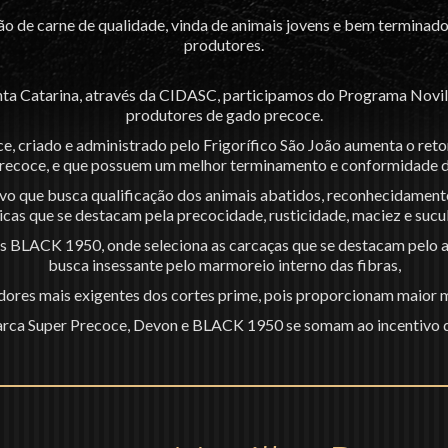
ção de carne de qualidade, vinda de animais jovens e bem terminad
produtores.
ta Catarina, através da CIDASC, participamos do Programa Novilh
produtores de gado precoce.
, criado e administrado pelo Frigorífico São João aumenta o ret
recoce, e que possuem um melhor terminamento e conformidade d
o que busca qualificação dos animais abatidos, reconhecidament
icas que se destacam pela precocidade, rusticidade, maciez e sucu
rtes BLACK 1950, onde seleciona as carcaças que se destacam pel
busca insessante pelo marmoreio interno das fibras,
dores mais exigentes dos cortes prime, pois proporcionam maior ma
arca Super Precoce, Devon e BLACK 1950 se somam ao incentivo 